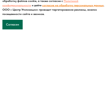
обработку файлов cookie, а также согласие с
Политикой
конфиденциальности
и даёте
согласие на обработку персональных данных
.
ООО « Центр Утилизации» проводит таргетирование рекламы, анализ
посещаемости сайта и звонков.
Согласен
Обучение в подарок при заказе в max
ДОПОЛНИТЕЛЬНУЮ
ИНФОРМАЦИЮ ВЫ