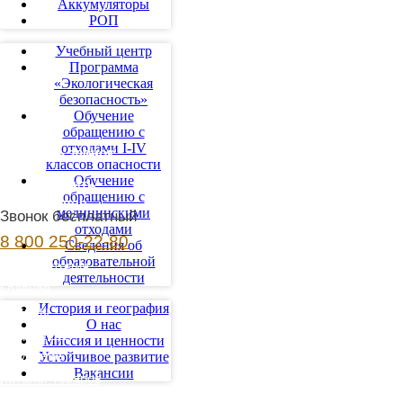
Аккумуляторы
РОП
Учебный центр
Программа
«Экологическая
безопасность»
Обучение
обращению с
отходами I-IV
Заказать звонок
классов опасности
Обучение
Заключить
обращению с
договор
медицинскими
Звонок бесплатный
отходами
8 800 250-22-80
Сведения об
образовательной
Документация
деятельности
Главная
История и география
Отходы
О нас
Вторсырье
Миссия и ценности
Обучение
Устойчивое развитие
Вакансии
Каталог товаров