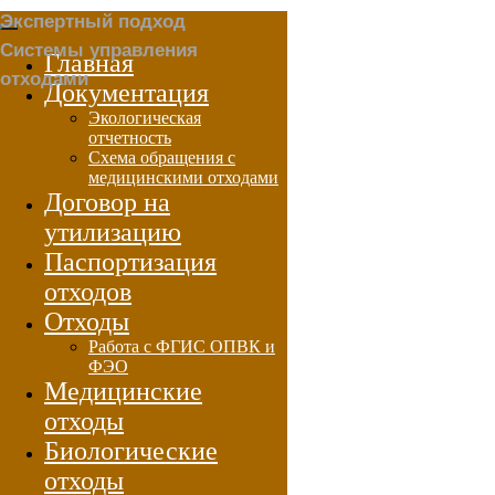
Экспертный подход
Системы управления
Главная
отходами
Документация
Экологическая
отчетность
Схема обращения с
медицинскими отходами
Договор на
утилизацию
Паспортизация
отходов
Отходы
Работа с ФГИС ОПВК и
ФЭО
Медицинские
отходы
Биологические
отходы