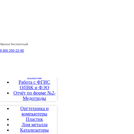
Договор на
утилизацию
Паспортизация
отходов
Экологическая
отчетность
Схема обращения с
Звонок бесплатный
медицинскими
отходами
8 800 250-22-80
Медицинские отходы
Отходы 1-4 класса
Биологические
отходы
Работа с ФГИС
ОПВК и ФЭО
Отчёт по форме №2-
Медотходы
Оргтехника и
компьютеры
Пластик
Лом металла
Катализаторы