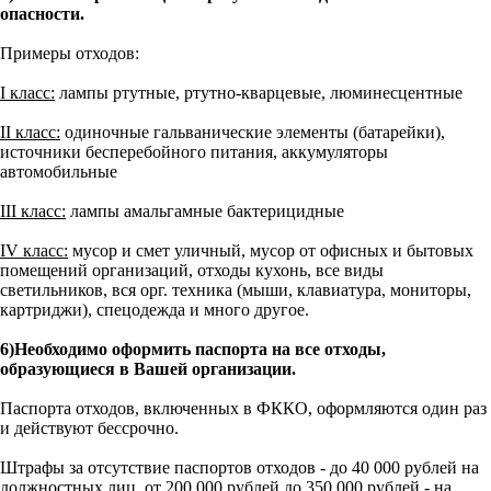
опасности.
Примеры отходов:
I класс:
лампы ртутные, ртутно-кварцевые, люминесцентные
II класс:
одиночные гальванические элементы (батарейки),
источники бесперебойного питания, аккумуляторы
автомобильные
III класс:
лампы амальгамные бактерицидные
IV класс:
мусор и смет уличный, мусор от офисных и бытовых
помещений организаций, отходы кухонь, все виды
светильников, вся орг. техника (мыши, клавиатура, мониторы,
картриджи), спецодежда и много другое.
6)Необходимо оформить паспорта на все отходы,
образующиеся в Вашей организации.
Паспорта отходов, включенных в ФККО, оформляются один раз
и действуют бессрочно.
Штрафы за отсутствие паспортов отходов - до 40 000 рублей на
должностных лиц, от 200 000 рублей до 350 000 рублей - на