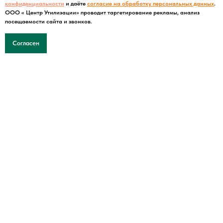
конфиденциальности
и даёте
согласие на обработку персональных данных
.
ООО « Центр Утилизации» проводит таргетирование рекламы, анализ
посещаемости сайта и звонков.
Согласен
Обучение в подарок при заказе в max