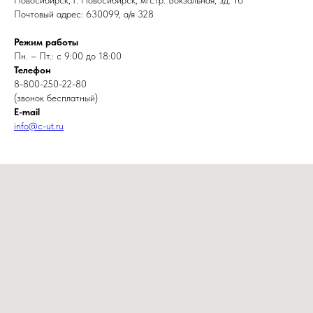
Новосибирск, г. Новосибирск, мгстр. Вокзальная, зд. 16
Почтовый адрес: 630099, а/я 328
Режим работы
Пн. – Пт.: с 9:00 до 18:00
Телефон
8-800-250-22-80
(звонок бесплатный)
E-mail
info
@c-ut.ru