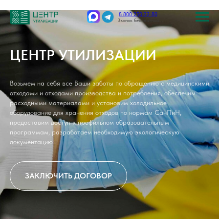
8 800 250-22-80
Звонок бесплатный
ЦЕНТР УТИЛИЗАЦИИ
Возьмем на себя все Ваши заботы по обращению с медицинскими
отходами и отходами производства и потребления, обеспечим
расходными материалами и установим холодильное
оборудование для хранения отходов по нормам СанПиН,
предоставим доступ к профильном образовательным
программам, разработаем необходимую экологическую
документацию
ЗАКЛЮЧИТЬ ДОГОВОР